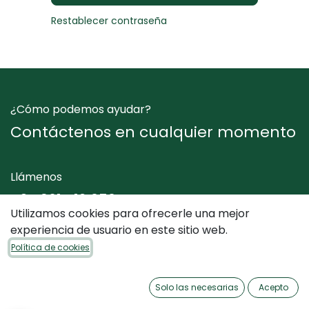
Restablecer contraseña
¿Cómo podemos ayudar?
Contáctenos en cualquier momento
Llámenos
+34 961 412 050
Utilizamos cookies para ofrecerle una mejor
experiencia de usuario en este sitio web.
Envíenos un mensaje
Política de cookies
info@dimediterraneo.es
Solo las necesarias
Acepto