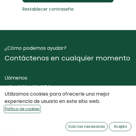
Restablecer contraseña
¿Cómo podemos ayudar?
Contáctenos en cualquier momento
Llámenos
+34 961 412 050
Utilizamos cookies para ofrecerle una mejor
experiencia de usuario en este sitio web.
Envíenos un mensaje
Política de cookies
info@dimediterraneo.es
Solo las necesarias
Acepto