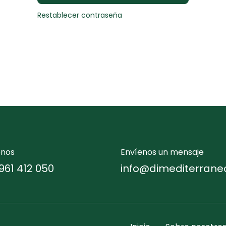
Restablecer contraseña
enos
Envíenos un mensaje
961 412 050
info@dimediterrane