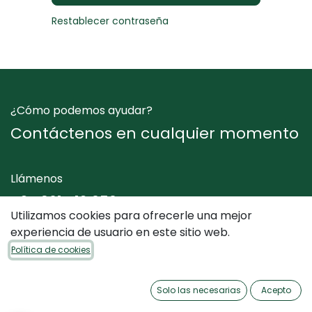
Restablecer contraseña
¿Cómo podemos ayudar?
Contáctenos en cualquier momento
Llámenos
+34 961 412 050
Utilizamos cookies para ofrecerle una mejor
experiencia de usuario en este sitio web.
Envíenos un mensaje
Política de cookies
info@dimediterraneo.es
Solo las necesarias
Acepto