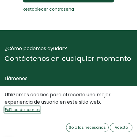
Restablecer contraseña
¿Cómo podemos ayudar?
Contáctenos en cualquier momento
Llámenos
+34 961 412 050
Utilizamos cookies para ofrecerle una mejor
experiencia de usuario en este sitio web.
Envíenos un mensaje
Política de cookies
info@dimediterraneo.es
Solo las necesarias
Acepto