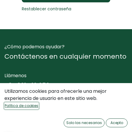
Restablecer contraseña
¿Cómo podemos ayudar?
Contáctenos en cualquier momento
Llámenos
+34 961 412 050
Utilizamos cookies para ofrecerle una mejor
experiencia de usuario en este sitio web.
Envíenos un mensaje
Política de cookies
info@dimediterraneo.es
Solo las necesarias
Acepto