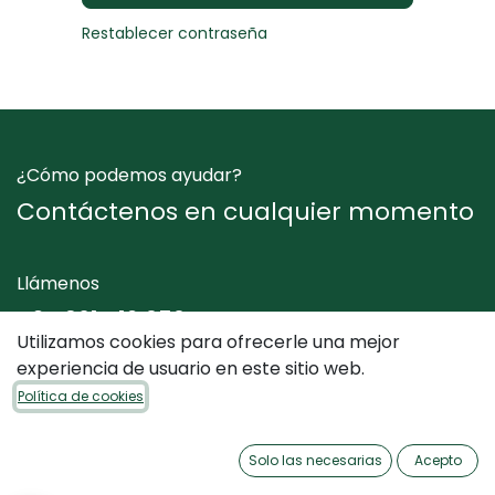
Restablecer contraseña
¿Cómo podemos ayudar?
Contáctenos en cualquier momento
Llámenos
+34 961 412 050
Utilizamos cookies para ofrecerle una mejor
experiencia de usuario en este sitio web.
Envíenos un mensaje
Política de cookies
info@dimediterraneo.es
Solo las necesarias
Acepto