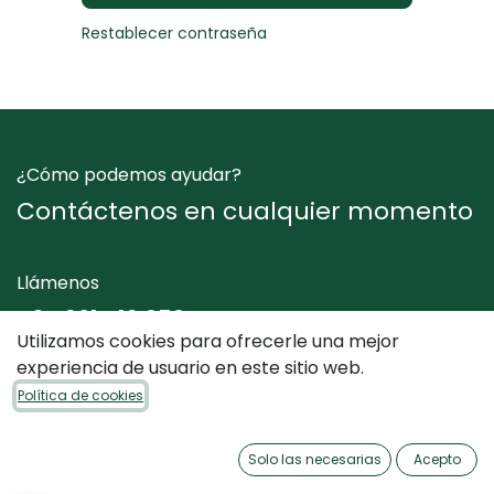
Restablecer contraseña
¿Cómo podemos ayudar?
Contáctenos en cualquier momento
Llámenos
+34 961 412 050
Utilizamos cookies para ofrecerle una mejor
experiencia de usuario en este sitio web.
Envíenos un mensaje
Política de cookies
info@dimediterraneo.es
Solo las necesarias
Acepto