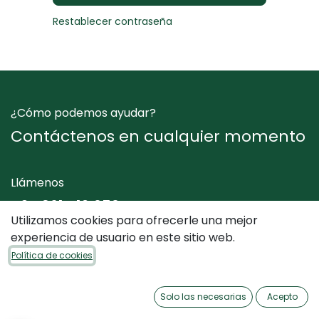
Restablecer contraseña
¿Cómo podemos ayudar?
Contáctenos en cualquier momento
Llámenos
+34 961 412 050
Utilizamos cookies para ofrecerle una mejor
experiencia de usuario en este sitio web.
Envíenos un mensaje
Política de cookies
info@dimediterraneo.es
Solo las necesarias
Acepto