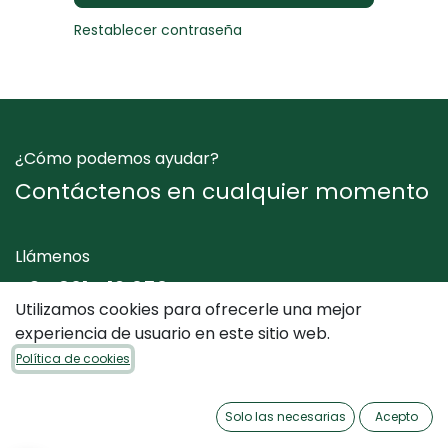
Restablecer contraseña
¿Cómo podemos ayudar?
Contáctenos en cualquier momento
Llámenos
+34 961 412 050
Utilizamos cookies para ofrecerle una mejor
experiencia de usuario en este sitio web.
Envíenos un mensaje
Política de cookies
info@dimediterraneo.es
Solo las necesarias
Acepto