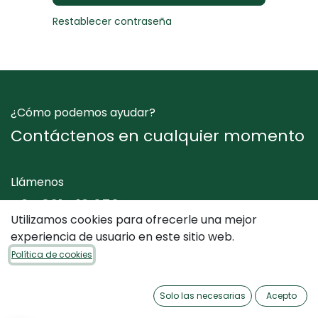
Restablecer contraseña
¿Cómo podemos ayudar?
Contáctenos en cualquier momento
Llámenos
+34 961 412 050
Utilizamos cookies para ofrecerle una mejor
experiencia de usuario en este sitio web.
Envíenos un mensaje
Política de cookies
info@dimediterraneo.es
Solo las necesarias
Acepto