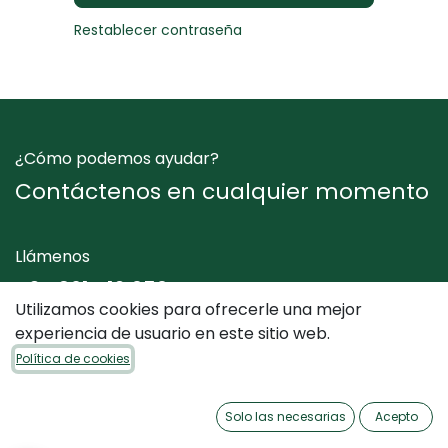
Restablecer contraseña
¿Cómo podemos ayudar?
Contáctenos en cualquier momento
Llámenos
+34 961 412 050
Utilizamos cookies para ofrecerle una mejor
experiencia de usuario en este sitio web.
Envíenos un mensaje
Política de cookies
info@dimediterraneo.es
Solo las necesarias
Acepto