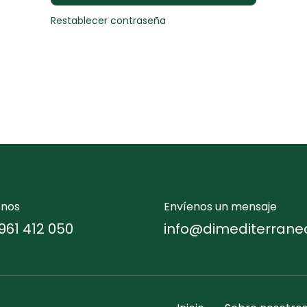
Restablecer contraseña
enos
Envíenos un mensaje
961 412 050
info@dimediterrane