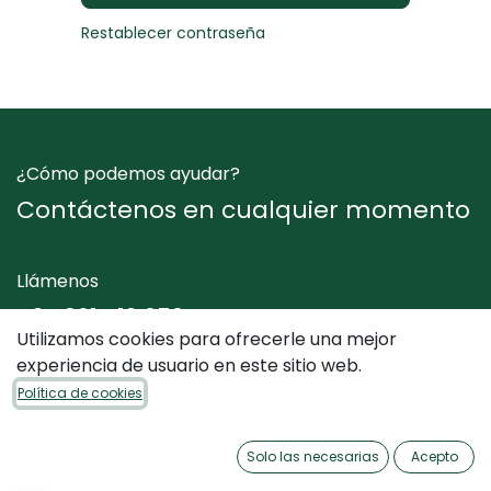
Restablecer contraseña
¿Cómo podemos ayudar?
Contáctenos en cualquier momento
Llámenos
+34 961 412 050
Utilizamos cookies para ofrecerle una mejor
experiencia de usuario en este sitio web.
Envíenos un mensaje
Política de cookies
info@dimediterraneo.es
Solo las necesarias
Acepto