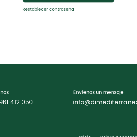
Restablecer contraseña
enos
Envíenos un mensaje
961 412 050
info@dimediterrane