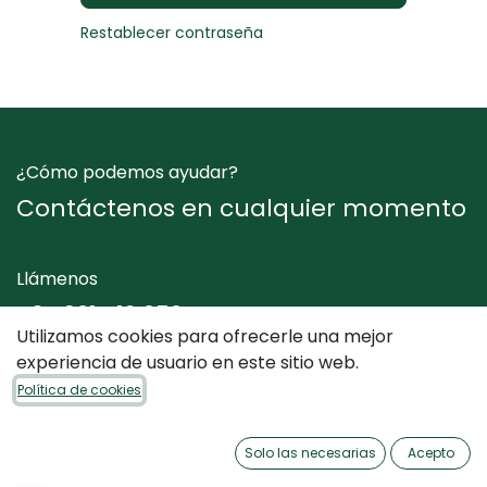
Restablecer contraseña
¿Cómo podemos ayudar?
Contáctenos en cualquier momento
Llámenos
+34 961 412 050
Utilizamos cookies para ofrecerle una mejor
experiencia de usuario en este sitio web.
Envíenos un mensaje
Política de cookies
info@dimediterraneo.es
Solo las necesarias
Acepto