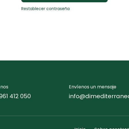
Restablecer contraseña
enos
Envíenos un mensaje
961 412 050
info@dimediterrane