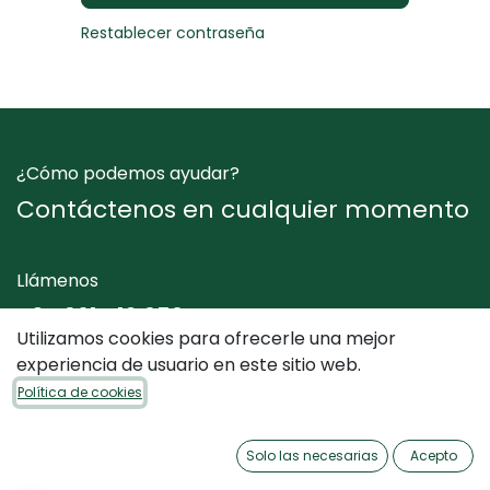
Restablecer contraseña
¿Cómo podemos ayudar?
Contáctenos en cualquier momento
Llámenos
+34 961 412 050
Utilizamos cookies para ofrecerle una mejor
experiencia de usuario en este sitio web.
Envíenos un mensaje
Política de cookies
info@dimediterraneo.es
Solo las necesarias
Acepto