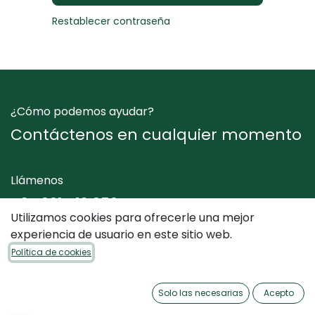
Restablecer contraseña
¿Cómo podemos ayudar?
Contáctenos en cualquier momento
Llámenos
+34 961 412 050
Utilizamos cookies para ofrecerle una mejor
experiencia de usuario en este sitio web.
Envíenos un mensaje
Política de cookies
info@dimediterraneo.es
Solo las necesarias
Acepto