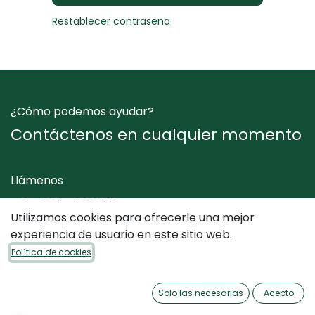
Restablecer contraseña
¿Cómo podemos ayudar?
Contáctenos en cualquier momento
Llámenos
+34 961 412 050
Utilizamos cookies para ofrecerle una mejor
experiencia de usuario en este sitio web.
Envíenos un mensaje
Política de cookies
info@dimediterraneo.es
Solo las necesarias
Acepto