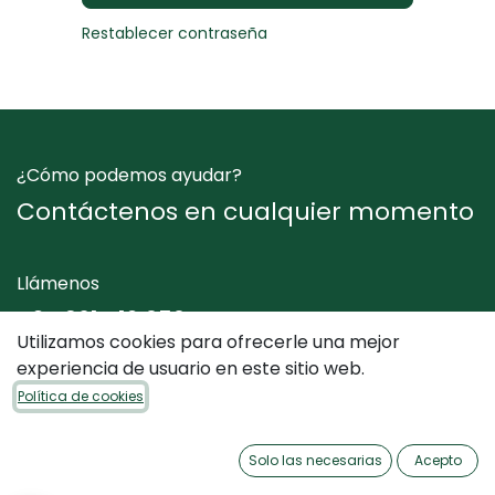
Restablecer contraseña
¿Cómo podemos ayudar?
Contáctenos en cualquier momento
Llámenos
+34 961 412 050
Utilizamos cookies para ofrecerle una mejor
experiencia de usuario en este sitio web.
Envíenos un mensaje
Política de cookies
info@dimediterraneo.es
Solo las necesarias
Acepto