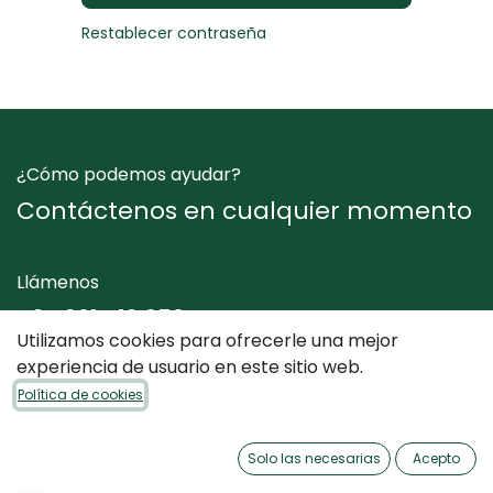
Restablecer contraseña
¿Cómo podemos ayudar?
Contáctenos en cualquier momento
Llámenos
+34 961 412 050
Utilizamos cookies para ofrecerle una mejor
experiencia de usuario en este sitio web.
Envíenos un mensaje
Política de cookies
info@dimediterraneo.es
Solo las necesarias
Acepto