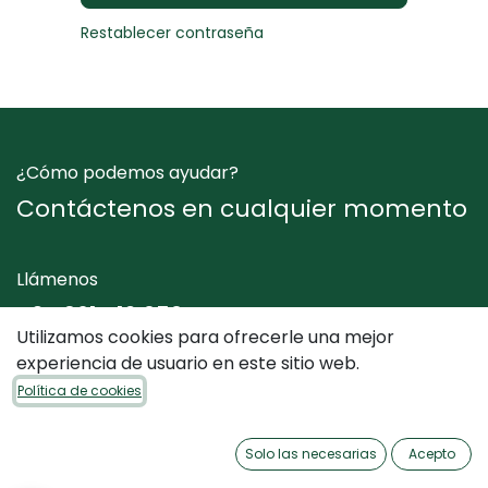
Restablecer contraseña
¿Cómo podemos ayudar?
Contáctenos en cualquier momento
Llámenos
+34 961 412 050
Utilizamos cookies para ofrecerle una mejor
experiencia de usuario en este sitio web.
Envíenos un mensaje
Política de cookies
info@dimediterraneo.es
Solo las necesarias
Acepto