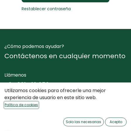
Restablecer contraseña
¿Cómo podemos ayudar?
Contáctenos en cualquier momento
Llámenos
+34 961 412 050
Utilizamos cookies para ofrecerle una mejor
experiencia de usuario en este sitio web.
Envíenos un mensaje
Política de cookies
info@dimediterraneo.es
Solo las necesarias
Acepto