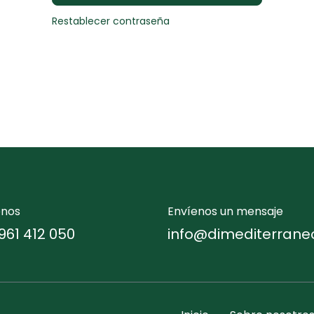
Restablecer contraseña
enos
Envíenos un mensaje
961 412 050
info@dimediterrane