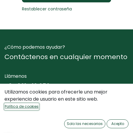
Restablecer contraseña
¿Cómo podemos ayudar?
Contáctenos en cualquier momento
Llámenos
+34 961 412 050
Utilizamos cookies para ofrecerle una mejor
experiencia de usuario en este sitio web.
Envíenos un mensaje
Política de cookies
info@dimediterraneo.es
Solo las necesarias
Acepto