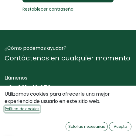
Restablecer contraseña
¿Cómo podemos ayudar?
Contáctenos en cualquier momento
Llámenos
+34 961 412 050
Utilizamos cookies para ofrecerle una mejor
experiencia de usuario en este sitio web.
Envíenos un mensaje
Política de cookies
info@dimediterraneo.es
Solo las necesarias
Acepto