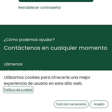
Restablecer contraseña
¿Cómo podemos ayudar?
Contáctenos en cualquier momento
Llámenos
+34 961 412 050
Utilizamos cookies para ofrecerle una mejor
experiencia de usuario en este sitio web.
Envíenos un mensaje
Política de cookies
info@dimediterraneo.es
Solo las necesarias
Acepto