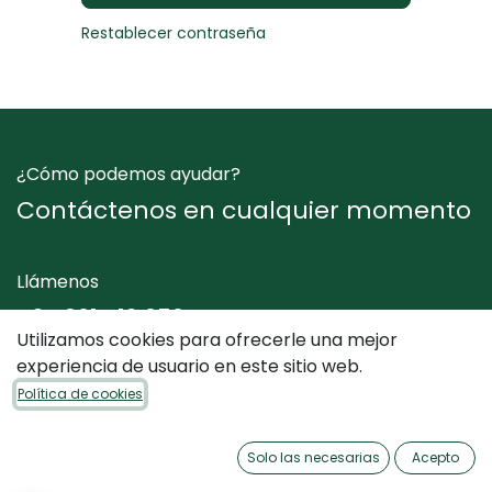
Restablecer contraseña
¿Cómo podemos ayudar?
Contáctenos en cualquier momento
Llámenos
+34 961 412 050
Utilizamos cookies para ofrecerle una mejor
experiencia de usuario en este sitio web.
Envíenos un mensaje
Política de cookies
info@dimediterraneo.es
Solo las necesarias
Acepto