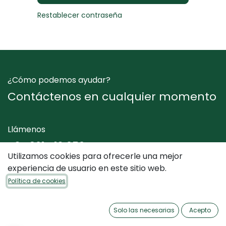
Restablecer contraseña
¿Cómo podemos ayudar?
Contáctenos en cualquier momento
Llámenos
+34 961 412 050
Utilizamos cookies para ofrecerle una mejor
experiencia de usuario en este sitio web.
Envíenos un mensaje
Política de cookies
info@dimediterraneo.es
Solo las necesarias
Acepto