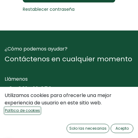
Restablecer contraseña
¿Cómo podemos ayudar?
Contáctenos en cualquier momento
Llámenos
+34 961 412 050
Utilizamos cookies para ofrecerle una mejor
experiencia de usuario en este sitio web.
Envíenos un mensaje
Política de cookies
info@dimediterraneo.es
Solo las necesarias
Acepto