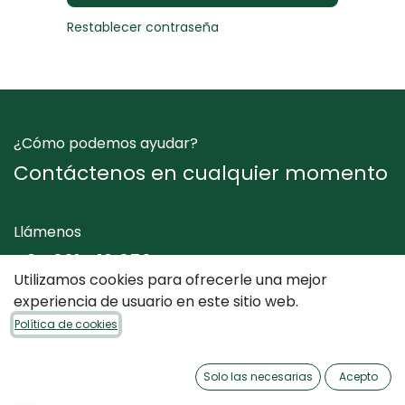
Restablecer contraseña
¿Cómo podemos ayudar?
Contáctenos en cualquier momento
Llámenos
+34 961 412 050
Utilizamos cookies para ofrecerle una mejor
experiencia de usuario en este sitio web.
Envíenos un mensaje
Política de cookies
info@dimediterraneo.es
Solo las necesarias
Acepto