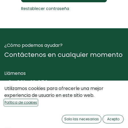
Restablecer contraseña
¿Cómo podemos ayudar?
Contáctenos en cualquier momento
Llámenos
+34 961 412 050
Utilizamos cookies para ofrecerle una mejor
experiencia de usuario en este sitio web.
Envíenos un mensaje
Política de cookies
info@dimediterraneo.es
Solo las necesarias
Acepto