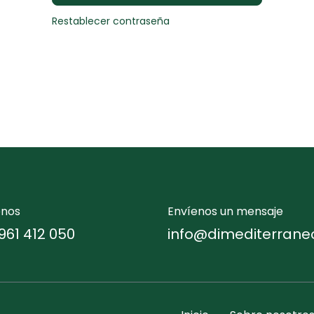
Restablecer contraseña
enos
Envíenos un mensaje
961 412 050
info@dimediterrane