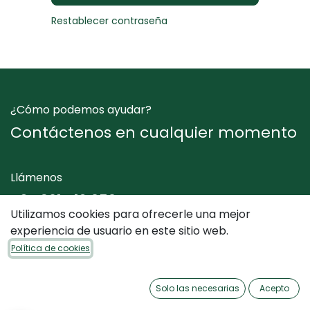
Restablecer contraseña
¿Cómo podemos ayudar?
Contáctenos en cualquier momento
Llámenos
+34 961 412 050
Utilizamos cookies para ofrecerle una mejor
experiencia de usuario en este sitio web.
Envíenos un mensaje
Política de cookies
info@dimediterraneo.es
Solo las necesarias
Acepto