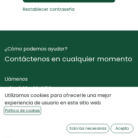
Restablecer contraseña
¿Cómo podemos ayudar?
Contáctenos en cualquier momento
Llámenos
+34 961 412 050
Utilizamos cookies para ofrecerle una mejor
experiencia de usuario en este sitio web.
Envíenos un mensaje
Política de cookies
info@dimediterraneo.es
Solo las necesarias
Acepto