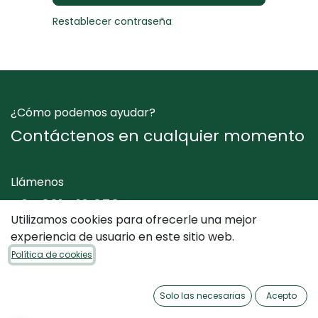
Restablecer contraseña
¿Cómo podemos ayudar?
Contáctenos en cualquier momento
Llámenos
+34 961 412 050
Utilizamos cookies para ofrecerle una mejor
experiencia de usuario en este sitio web.
Envíenos un mensaje
Política de cookies
info@dimediterraneo.es
Solo las necesarias
Acepto