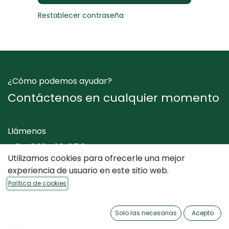
Restablecer contraseña
¿Cómo podemos ayudar?
Contáctenos en cualquier momento
Llámenos
+34 961 412 050
Utilizamos cookies para ofrecerle una mejor
experiencia de usuario en este sitio web.
Envíenos un mensaje
Política de cookies
info@dimediterraneo.es
Solo las necesarias
Acepto