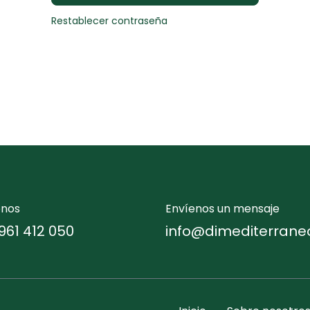
Restablecer contraseña
enos
Envíenos un mensaje
961 412 050
info@dimediterrane