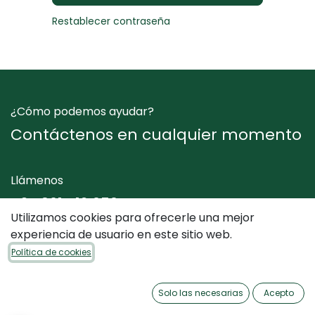
Restablecer contraseña
¿Cómo podemos ayudar?
Contáctenos en cualquier momento
Llámenos
+34 961 412 050
Utilizamos cookies para ofrecerle una mejor
experiencia de usuario en este sitio web.
Envíenos un mensaje
Política de cookies
info@dimediterraneo.es
Solo las necesarias
Acepto