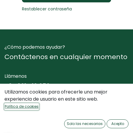
Restablecer contraseña
¿Cómo podemos ayudar?
Contáctenos en cualquier momento
Llámenos
+34 961 412 050
Utilizamos cookies para ofrecerle una mejor
experiencia de usuario en este sitio web.
Envíenos un mensaje
Política de cookies
info@dimediterraneo.es
Solo las necesarias
Acepto