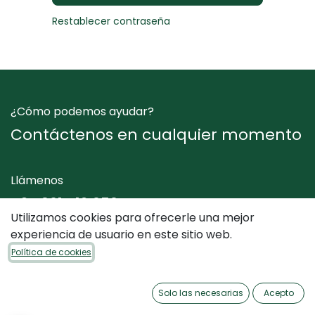
Restablecer contraseña
¿Cómo podemos ayudar?
Contáctenos en cualquier momento
Llámenos
+34 961 412 050
Utilizamos cookies para ofrecerle una mejor
experiencia de usuario en este sitio web.
Envíenos un mensaje
Política de cookies
info@dimediterraneo.es
Solo las necesarias
Acepto