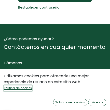
Restablecer contraseña
¿Cómo podemos ayudar?
Contáctenos en cualquier momento
Llámenos
+34 961 412 050
Utilizamos cookies para ofrecerle una mejor
experiencia de usuario en este sitio web.
Envíenos un mensaje
Política de cookies
info@dimediterraneo.es
Solo las necesarias
Acepto