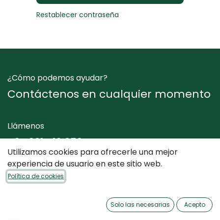
Restablecer contraseña
¿Cómo podemos ayudar?
Contáctenos en cualquier momento
Llámenos
+34 961 412 050
Utilizamos cookies para ofrecerle una mejor
experiencia de usuario en este sitio web.
Envíenos un mensaje
Política de cookies
info@dimediterraneo.es
Solo las necesarias
Acepto