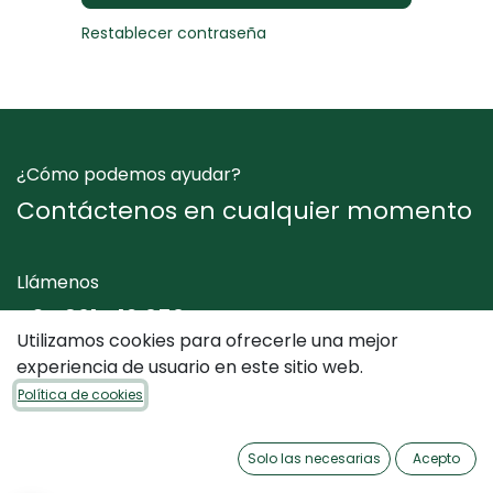
Restablecer contraseña
¿Cómo podemos ayudar?
Contáctenos en cualquier momento
Llámenos
+34 961 412 050
Utilizamos cookies para ofrecerle una mejor
experiencia de usuario en este sitio web.
Envíenos un mensaje
Política de cookies
info@dimediterraneo.es
Solo las necesarias
Acepto