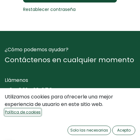
Restablecer contraseña
¿Cómo podemos ayudar?
Contáctenos en cualquier momento
Llámenos
+34 961 412 050
Utilizamos cookies para ofrecerle una mejor
experiencia de usuario en este sitio web.
Envíenos un mensaje
Política de cookies
info@dimediterraneo.es
Solo las necesarias
Acepto