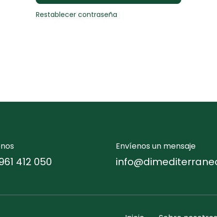
Restablecer contraseña
enos
Envíenos un mensaje
961 412 050
info@dimediterrane