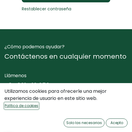
Restablecer contraseña
¿Cómo podemos ayudar?
Contáctenos en cualquier momento
Llámenos
+34 961 412 050
Utilizamos cookies para ofrecerle una mejor
experiencia de usuario en este sitio web.
Envíenos un mensaje
Política de cookies
info@dimediterraneo.es
Solo las necesarias
Acepto