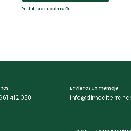
Restablecer contraseña
enos
Envíenos un mensaje
961 412 050
info@dimediterrane