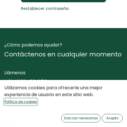
Restablecer contraseña
¿Cómo podemos ayudar?
Contáctenos en cualquier momento
Llámenos
+34 961 412 050
Utilizamos cookies para ofrecerle una mejor
experiencia de usuario en este sitio web.
Envíenos un mensaje
Política de cookies
info@dimediterraneo.es
Solo las necesarias
Acepto